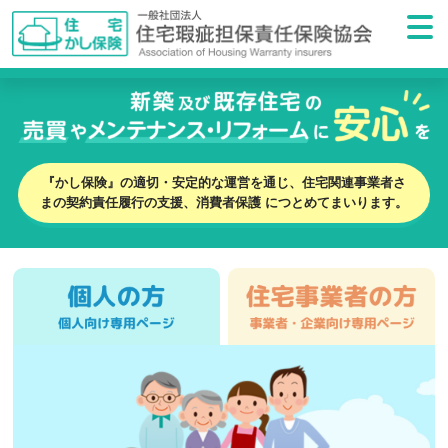
『かし保険』の適切・安定的な運営を通じ、住宅関連事業者さ
まの契約責任履行の支援、消費者保護 につとめてまいります。